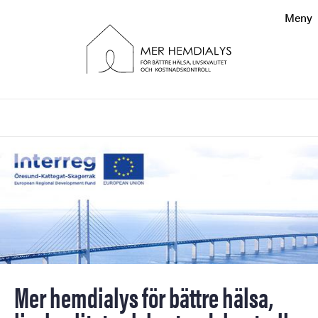
Sökfunktionen
Meny
Sidfoten
Kontakt
Sök
Bild
Om webbplatsen
Mer hemdialys för bättre hälsa,