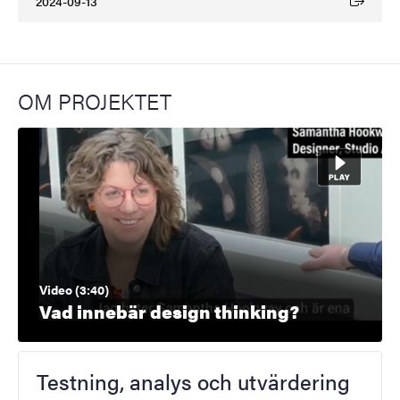
2024-09-13
(Extern länk)
OM PROJEKTET
Video (3:40)
Vad innebär design thinking?
Testning, analys och utvärdering