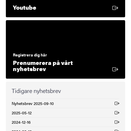
Extern länk
Youtube
Registrera dig här
Prenumerera på vårt
Extern länk
nyhetsbrev
Tidigare nyhetsbrev
Nyhetsbrev 2025-09-10
(Extern länk)
2025-05-12
(Extern länk)
2024-12-16
(Extern länk)