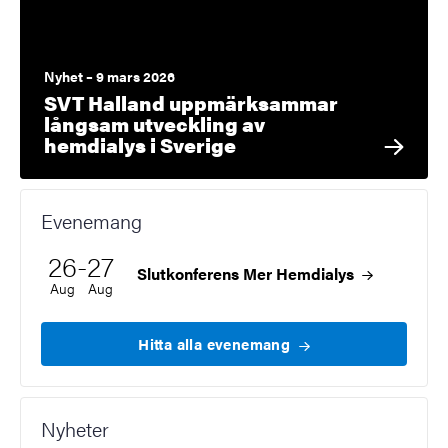
Nyhet – 9 mars 2026
SVT Halland uppmärksammar
långsam utveckling av
hemdialys i Sverige
Evenemang
Till
26
-
27
Startdatum
2026
Slutdatum
2026
Slutkonferens Mer
Hemdialys
Aug
Aug
Hitta alla
evenemang
Nyheter