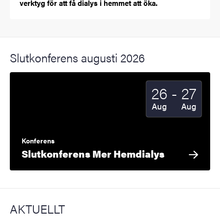
verktyg för att få dialys i hemmet att öka.
Slutkonferens augusti 2026
Till
26
-
27
Startdatum
2026
Slutdatum
2026
Aug
Aug
Konferens
Slutkonferens Mer Hemdialys
AKTUELLT