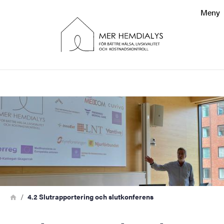
Sökfunktionen
Meny
Sidfoten
Kontakt
Sök
Bild
Om webbplatsen
Länkstig
Hem
4.2 Slutrapportering och slutkonferens