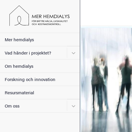
Sökfunktionen
Sidfoten
Bild
Huvudmeny
Mer hemdialys
Kontakt
Undermeny för Vad händer i
Vad händer i projektet?
Om webbplatsen
Om hemdialys
Forskning och innovation
Resursmaterial
Undermeny för Om oss
Om oss