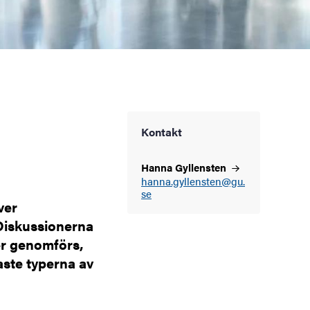
Kontakt
Hanna Gyllensten
hanna.gyllensten@gu.
se
ver
Diskussionerna
er genomförs,
aste typerna av